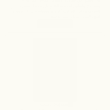
وكل المآسى التي تقع بسبب التعامل الخاطئ مع رغباتكِ 
ومشاعركِ والحلول البسيطة القادرة على تنشيط صحتكِ 
الجنسية وتذكري كلما كنتِ أكثر وعياً ومعرفة، كنتِ أكثر استعداداً 
لقبول الجنس بشكل صحي وطبيعي.
أحصلي على نسختكِ
مفكرة إمتنان و تخطيط