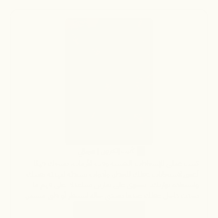
مجاني
  كُتيب إلكتروني
 |
كتيب عملي للإسعافات النفسية وقت الأزمات، يمنحك فهمًا 
أعمق لاستجابات عقلك للخطر، وأدوات بسيطة لتهدئة نفسك 
واستعادة توازنك.  يحتوي على تمارين تساعدك على فهم ما 
يحدث داخل عقلك عندما تعيشي حالة استنفار أو قلق مستمر.
أحصلي على نسختكِ