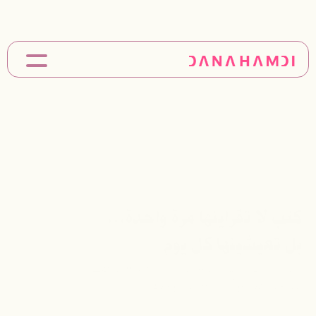
دورة تشريح المشاعر متاحة الآن   
التعاونات
من دانة؟
الكتب
الورشات
الجلسات
كتب لا تقرأينها مرة واحدة... 
بل تعيشينها كل يوم
مكتبةٌ خاصّة بكلّ امرأة عربية تسعى لفهم فطرتها، 
لغّة جسدها و أسرار نفسها وعلاقاتها.