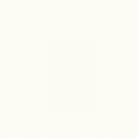
عقلك ، وجسدك، انها رحلة مشوقة للغاية ولسوف تعييد 
تقييمكِ للأمور ، فهل أنتِ مستعدة ؟
أحصلي على نسختكِ
  كتاب إلكتروني
حقائق ودراسات عن الصحة الجنسية سيأخذكِ هذا الكتاب في 
رحلة عما لا تعريفينهُ عن الجنس، وما لم يخبروكِ به من قبل، 