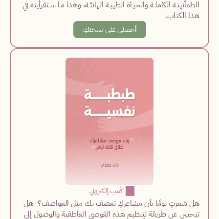
الطمأنينـة الكاملـة والحيـاة الطيبـة الهانئـة، وهذا مـا سـتقرأينه في 
هذا الكتـاب.
أحصلي على نسختكِ
  كُتيب إلكتروني
هل شعرتِ يومًا بأن مشاعركِ تعصف بك مثل العواصف؟  هل 
تبحثين عن طريقة لتنظيم هذه الفوضى العاطفية والوصول إلى 